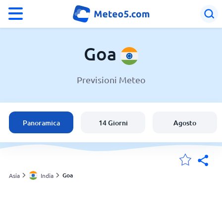
°F
°C
Goa
Previsioni Meteo
Meteo a Goa
India
Panoramica
14 Giorni
Agosto
Italia
Svizzera
Goa
Asia
India
Le mie località