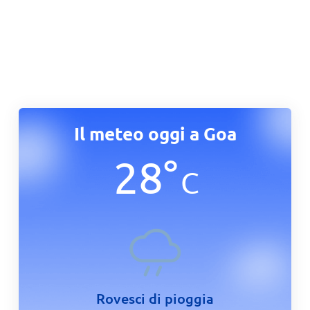
Il meteo oggi a Goa
28
°
C
Rovesci di pioggia