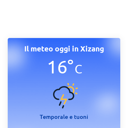
Il meteo oggi in Xizang
16
°
C
Temporale e tuoni