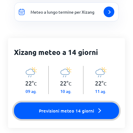
Meteo a lungo termine per Xizang
Xizang meteo a 14 giorni
22
°
22
°
22
°
C
C
C
09 ag.
10 ag.
11 ag.
Previsioni meteo 14 giorni