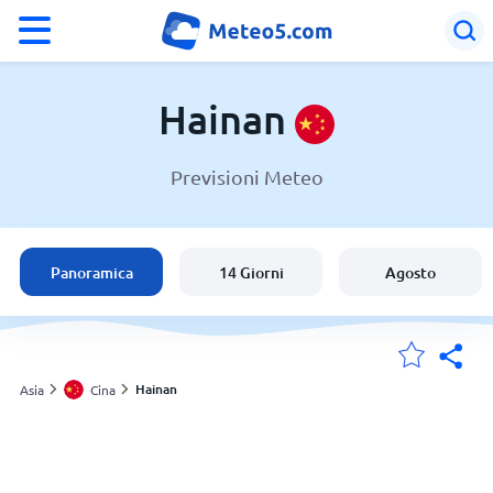
°F
°C
Hainan
Previsioni Meteo
Meteo in Hainan
Cina
Panoramica
14 Giorni
Agosto
Italia
Svizzera
Hainan
Asia
Cina
Le mie località