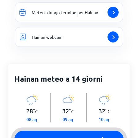
Meteo a lungo termine per Hainan
Hainan webcam
Hainan meteo a 14 giorni
28
°
32
°
32
°
C
C
C
08 ag.
09 ag.
10 ag.