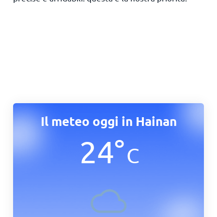
Il meteo oggi in Hainan
24
°
C