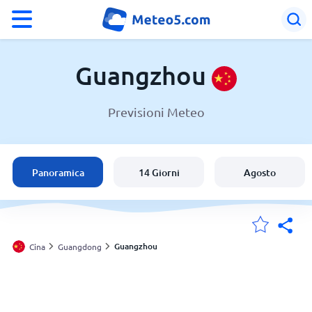
°F
°C
Guangzhou
Previsioni Meteo
Meteo a Guangzhou
Cina
Panoramica
14 Giorni
Agosto
Italia
Svizzera
Guangzhou
Cina
Guangdong
Le mie località