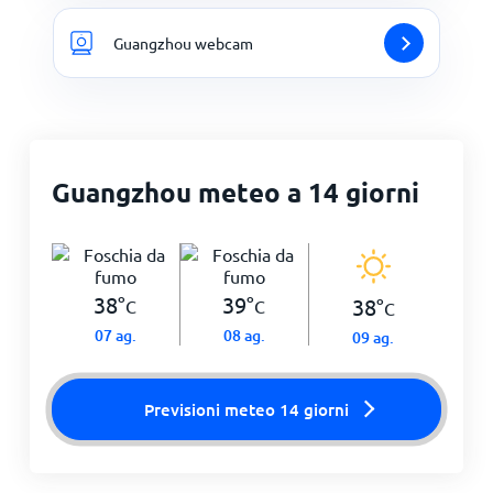
Guangzhou webcam
Guangzhou meteo a 14 giorni
38
°
39
°
38
°
C
C
C
07 ag.
08 ag.
09 ag.
Previsioni meteo 14 giorni