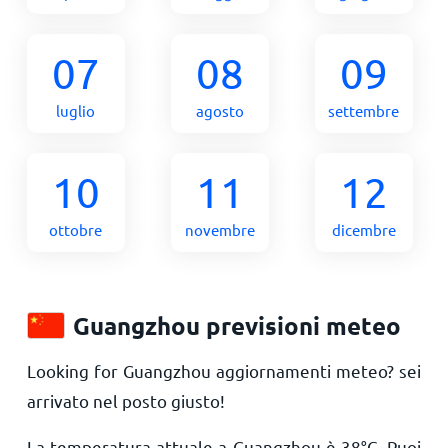
07
08
09
luglio
agosto
settembre
10
11
12
ottobre
novembre
dicembre
Guangzhou previsioni meteo
Looking for Guangzhou aggiornamenti meteo? sei
arrivato nel posto giusto!
La temperatura attuale a Guangzhou è
38
°
C
. Puoi