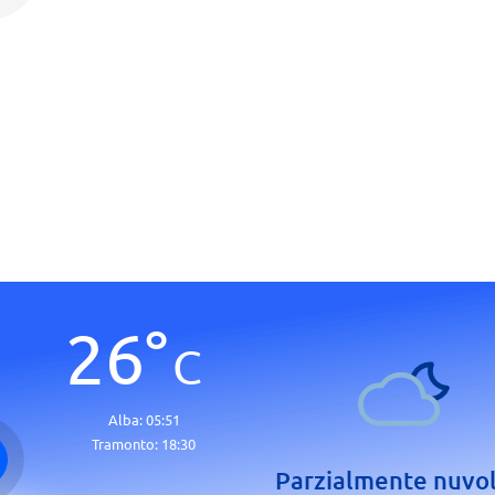
26
°
C
Alba:
05:51
Tramonto:
18:30
Parzialmente nuvo