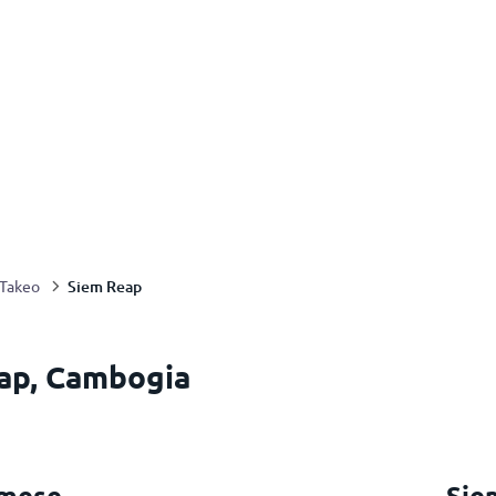
Siem Reap
Takeo
eap, Cambogia
 mese
Sie