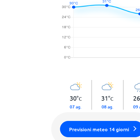
30
°
31
°
26
C
C
07 ag.
08 ag.
09 
Previsioni meteo 14 giorni