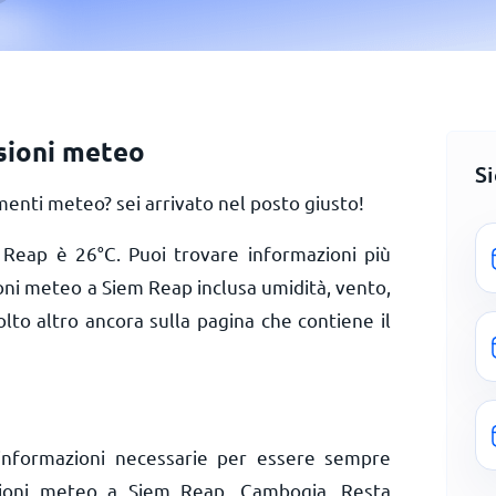
sioni meteo
S
enti meteo? sei arrivato nel posto giusto!
m Reap è
26
°
C
. Puoi trovare informazioni più
ioni meteo a Siem Reap inclusa umidità, vento,
olto altro ancora sulla pagina che contiene il
informazioni necessarie per essere sempre
izioni meteo a Siem Reap, Cambogia. Resta