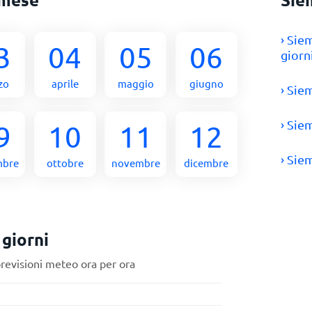
› Sie
3
04
05
06
giorn
zo
aprile
maggio
giugno
› Sie
› Sie
9
10
11
12
› Sie
mbre
ottobre
novembre
dicembre
giorni
previsioni meteo ora per ora