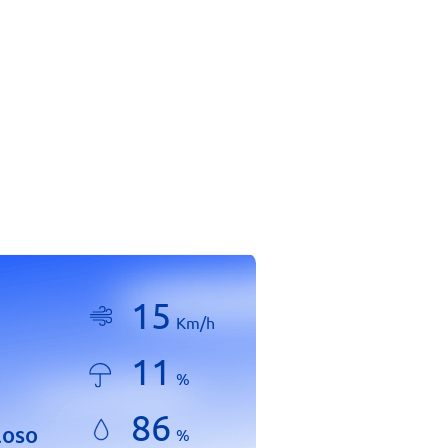
15
Km/h
11
%
86
loso
%