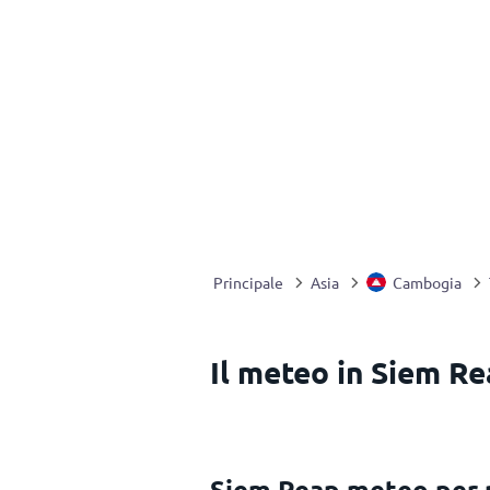
Principale
Asia
Cambogia
Il meteo in Siem R
Siem Reap meteo per