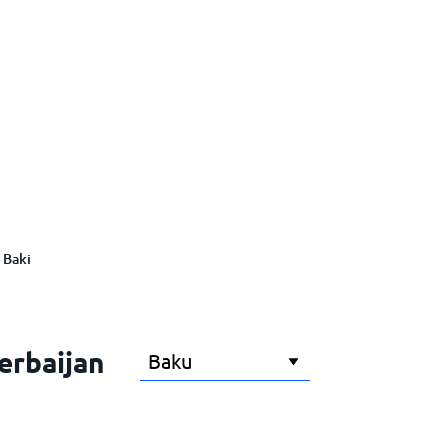
Baki
zerbaijan