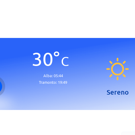
30
°
C
Alba:
05:44
Tramonto:
19:49
Sereno