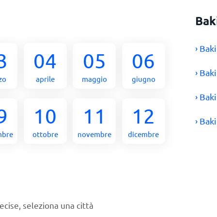
Bak
› Bak
3
04
05
06
› Bak
zo
aprile
maggio
giugno
› Bak
9
10
11
12
› Bak
mbre
ottobre
novembre
dicembre
ecise, seleziona una città