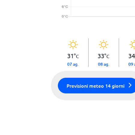
31
°
33
°
34
C
C
07 ag.
08 ag.
09 
Previsioni meteo 14 giorni