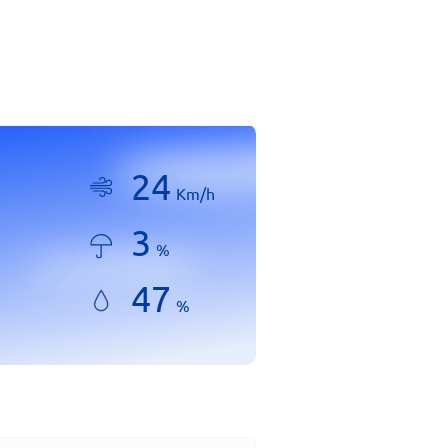
24
Km/h
3
%
47
%