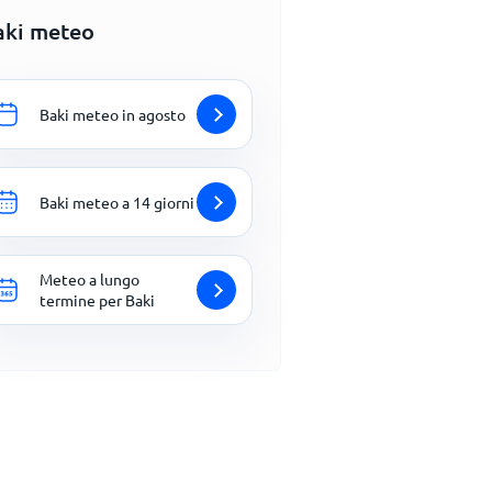
aki meteo
Baki meteo in agosto
Baki meteo a 14 giorni
Meteo a lungo
termine per Baki