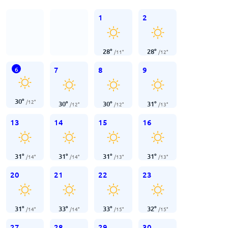
1
2
28
°
28
°
/
11
°
/
12
°
7
8
9
6
30
°
/
12
°
30
°
30
°
31
°
/
12
°
/
12
°
/
13
°
13
14
15
16
31
°
31
°
31
°
31
°
/
14
°
/
14
°
/
13
°
/
13
°
20
21
22
23
31
°
33
°
33
°
32
°
/
14
°
/
14
°
/
15
°
/
15
°
27
28
29
30