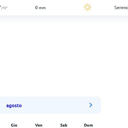
0
Seren
°
mm
/
13
°
agosto
Gio
Ven
Sab
Dom