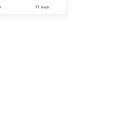
o
11
Km/h