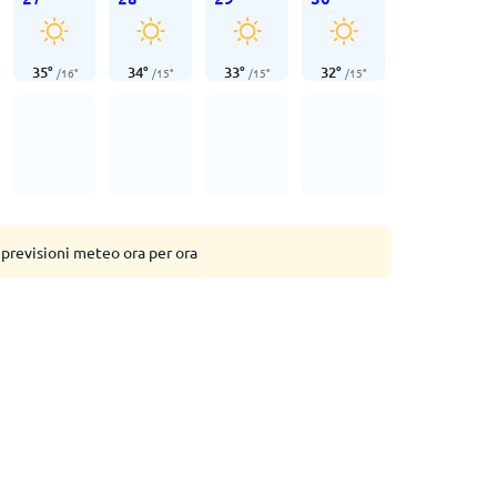
35
°
34
°
33
°
32
°
/
16
°
/
15
°
/
15
°
/
15
°
 previsioni meteo ora per ora