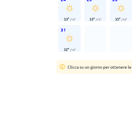
33
°
33
°
35
°
/
15
°
/
15
°
/
16
°
31
32
°
/
14
°
Clicca su un giorno per ottenere le