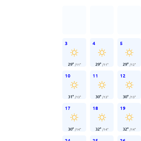
3
4
5
29
°
29
°
29
°
/
11
°
/
11
°
/
12
°
10
11
12
31
°
30
°
30
°
/
13
°
/
13
°
/
13
°
17
18
19
30
°
32
°
32
°
/
14
°
/
14
°
/
14
°
24
25
26