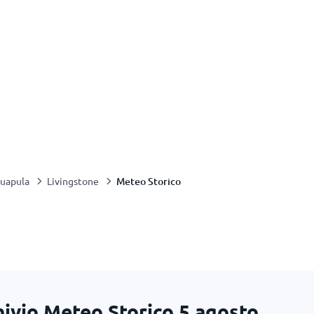
Meteo Storico
uapula
Livingstone
hivio Meteo Storico
5 agosto