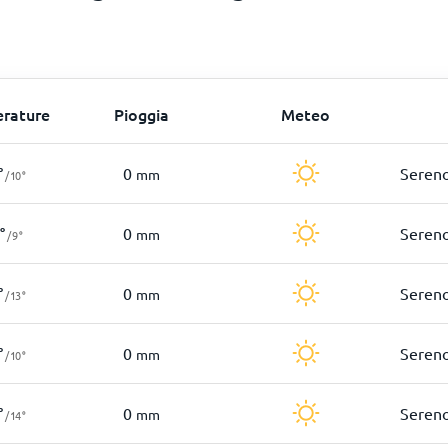
rature
Pioggia
Meteo
0
Seren
°
mm
/
10
°
0
Seren
°
mm
/
9
°
0
Seren
°
mm
/
13
°
0
Seren
°
mm
/
10
°
0
Seren
°
mm
/
14
°