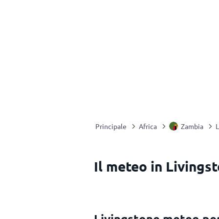
Principale
Africa
Zambia
L
Il meteo in Livings
Livingstone meteo pe