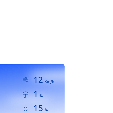
12
Km/h
1
%
15
%