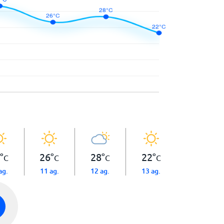
°
26
°
28
°
22
°
C
C
C
C
ag.
11 ag.
12 ag.
13 ag.