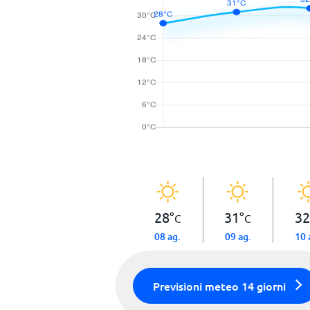
28
°
31
°
32
C
C
08 ag.
09 ag.
10 
Previsioni meteo 14 giorni