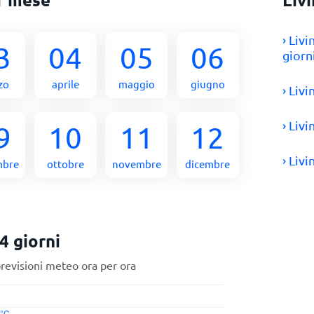
› Liv
3
04
05
06
giorn
zo
aprile
maggio
giugno
› Liv
› Liv
9
10
11
12
› Liv
mbre
ottobre
novembre
dicembre
4 giorni
previsioni meteo ora per ora