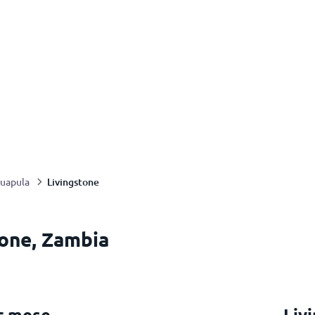
Livingstone
uapula
tone, Zambia
r mese
Liv