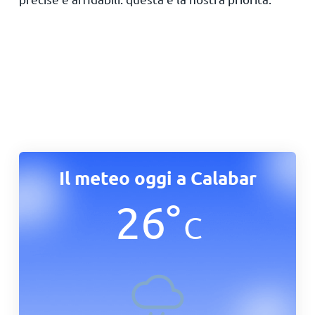
Il meteo oggi a Calabar
26
°
C