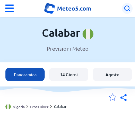
°F
°C
Calabar
Previsioni Meteo
Meteo a Calabar
Nigeria
Panoramica
14 Giorni
Agosto
Italia
Svizzera
Calabar
Nigeria
Cross River
Le mie località