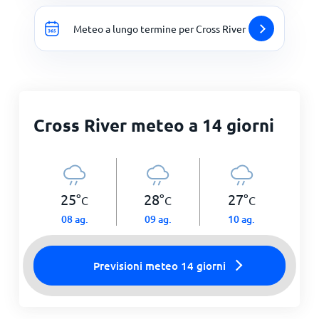
Meteo a lungo termine per Cross River
Cross River meteo a 14 giorni
25
°
28
°
27
°
C
C
C
08 ag.
09 ag.
10 ag.
Previsioni meteo 14 giorni