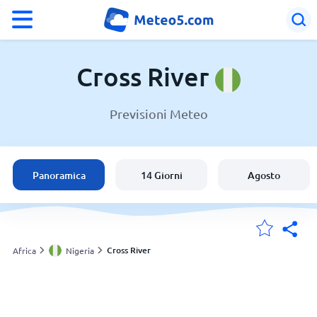
°F
°C
Cross River
Previsioni Meteo
Meteo in Cross River
Nigeria
Panoramica
14 Giorni
Agosto
Italia
Svizzera
Cross River
Africa
Nigeria
Le mie località