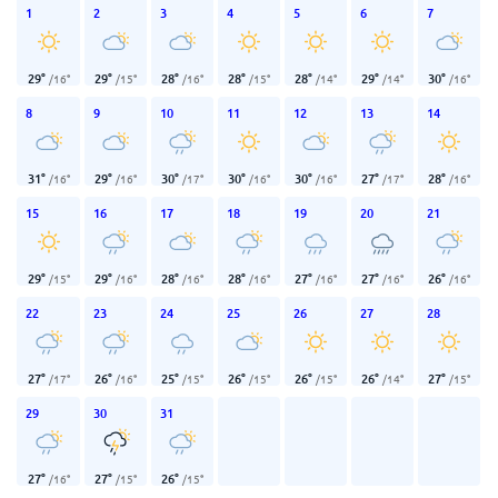
1
2
3
4
5
6
7
29
°
29
°
28
°
28
°
28
°
29
°
30
°
/
16
°
/
15
°
/
16
°
/
15
°
/
14
°
/
14
°
/
16
°
8
9
10
11
12
13
14
31
°
29
°
30
°
30
°
30
°
27
°
28
°
/
16
°
/
16
°
/
17
°
/
16
°
/
16
°
/
17
°
/
16
°
15
16
17
18
19
20
21
29
°
29
°
28
°
28
°
27
°
27
°
26
°
/
15
°
/
16
°
/
16
°
/
16
°
/
16
°
/
16
°
/
16
°
22
23
24
25
26
27
28
27
°
26
°
25
°
26
°
26
°
26
°
27
°
/
17
°
/
16
°
/
15
°
/
15
°
/
15
°
/
14
°
/
15
°
29
30
31
27
°
27
°
26
°
/
16
°
/
15
°
/
15
°