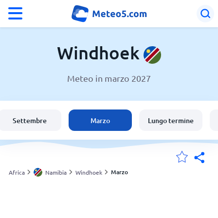
°F
°C
Windhoek
Meteo in marzo 2027
Meteo a Windhoek
Namibia
Settembre
Marzo
Lungo termine
Italia
Svizzera
Marzo
Africa
Namibia
Windhoek
Le mie località