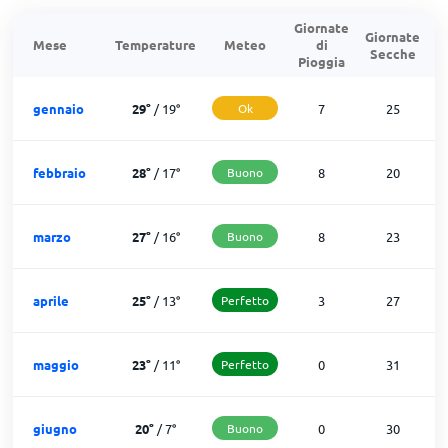
Giornate
Giornate
G
Mese
Temperature
Meteo
di
Secche
d
Pioggia
gennaio
29
°
/
19
°
Ok
7
25
febbraio
28
°
/
17
°
Buono
8
20
marzo
27
°
/
16
°
Buono
8
23
aprile
25
°
/
13
°
Perfetto
3
27
maggio
23
°
/
11
°
Perfetto
0
31
giugno
20
°
/
7
°
Buono
0
30