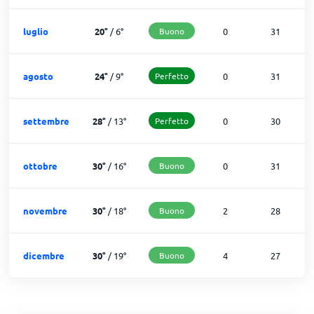
luglio
20
°
/
6
°
Buono
0
31
agosto
24
°
/
9
°
Perfetto
0
31
settembre
28
°
/
13
°
Perfetto
0
30
ottobre
30
°
/
16
°
Buono
0
31
novembre
30
°
/
18
°
Buono
2
28
dicembre
30
°
/
19
°
Buono
4
27