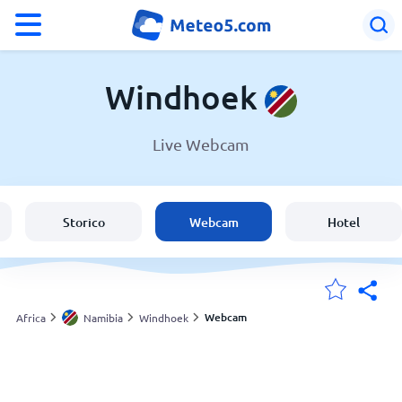
°F
°C
Windhoek
Live Webcam
Meteo a Windhoek
Namibia
Storico
Webcam
Hotel
Italia
Svizzera
Webcam
Africa
Namibia
Windhoek
Le mie località