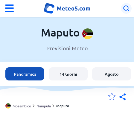
°F
°C
Maputo
Previsioni Meteo
Meteo a Maputo
Mozambico
Panoramica
14 Giorni
Agosto
Italia
Svizzera
Maputo
Mozambico
Nampula
Le mie località