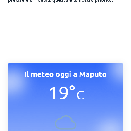
Il meteo oggi a Maputo
19
°
C