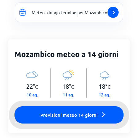
Meteo a lungo termine per Mozambico
Mozambico meteo a 14 giorni
22
°
18
°
18
°
C
C
C
10 ag.
11 ag.
12 ag.
Previsioni meteo 14 giorni