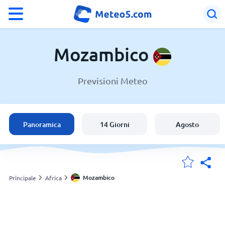
°F
°C
Mozambico
Previsioni Meteo
Meteo in Mozambico
Mozambico
Panoramica
14 Giorni
Agosto
Italia
Svizzera
Mozambico
Principale
Africa
Le mie località