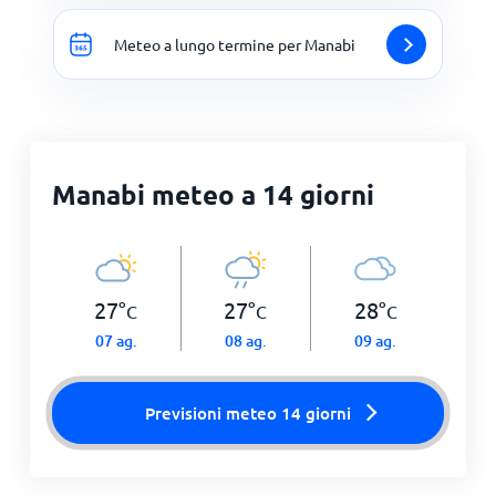
Meteo a lungo termine per Manabi
Manabi meteo a 14 giorni
27
°
27
°
28
°
C
C
C
07 ag.
08 ag.
09 ag.
Previsioni meteo 14 giorni