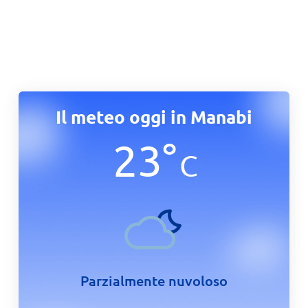
Il meteo oggi in Manabi
23
°
C
Parzialmente nuvoloso