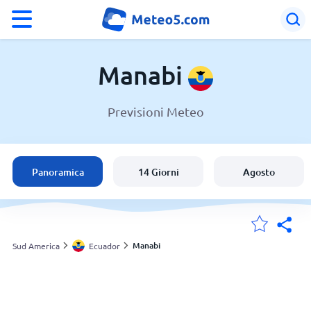
°F
°C
Manabi
Previsioni Meteo
Meteo in Manabi
Ecuador
Panoramica
14 Giorni
Agosto
Italia
Svizzera
Manabi
Sud America
Ecuador
Le mie località