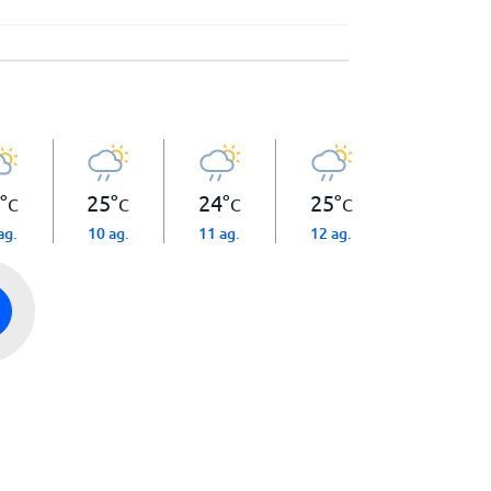
°
25
°
24
°
25
°
C
C
C
C
ag.
10 ag.
11 ag.
12 ag.