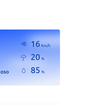
16
Km/h
20
%
85
loso
%