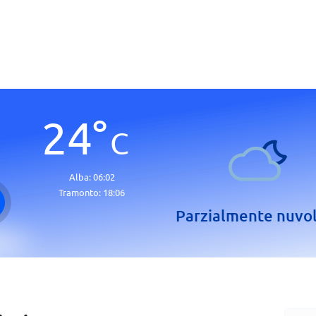
24
°
C
Alba:
06:02
Tramonto:
18:06
Parzialmente nuvo