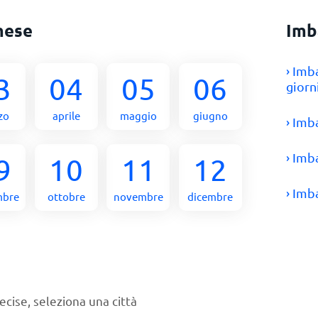
mese
Imb
› Imb
3
04
05
06
giorn
zo
aprile
maggio
giugno
› Imb
› Imb
9
10
11
12
› Imb
mbre
ottobre
novembre
dicembre
ecise, seleziona una città