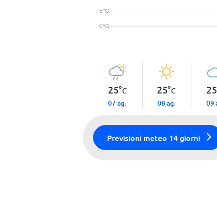
25
°
25
°
25
C
C
07 ag.
08 ag.
09 
Previsioni meteo 14 giorni