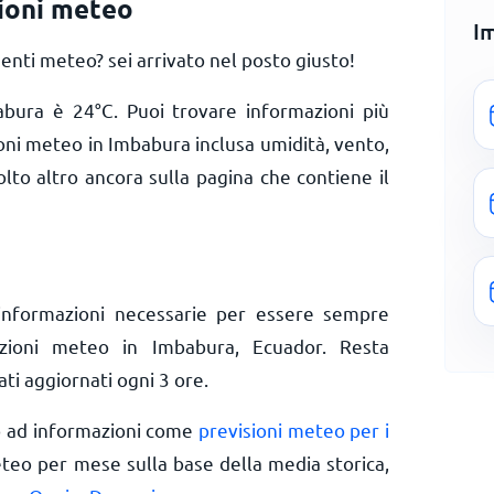
ioni meteo
I
nti meteo? sei arrivato nel posto giusto!
babura è
24
°
C
. Puoi trovare informazioni più
ioni meteo in Imbabura inclusa umidità, vento,
olto altro ancora sulla pagina che contiene il
informazioni necessarie per essere sempre
izioni meteo in Imbabura, Ecuador. Resta
ti aggiornati ogni 3 ore.
o ad informazioni come
previsioni meteo per i
eteo per mese sulla base della media storica,