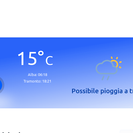
15
°
C
Alba:
06:18
Tramonto:
18:21
Possibile pioggia a t