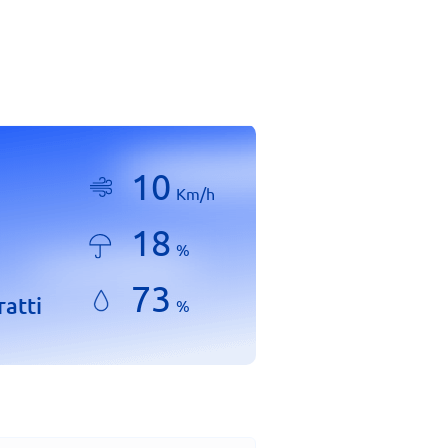
10
Km/h
18
%
73
ratti
%