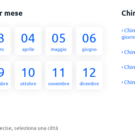
r mese
Chi
› Chi
3
04
05
06
giorn
zo
aprile
maggio
giugno
› Chi
› Chi
9
10
11
12
› Chi
mbre
ottobre
novembre
dicembre
ecise, seleziona una città