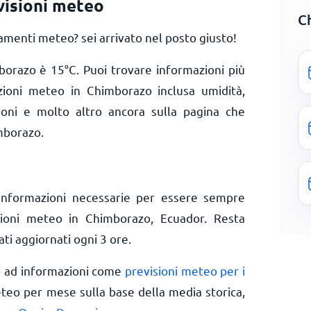
isioni meteo
C
menti meteo? sei arrivato nel posto giusto!
mborazo è
15
°
C
. Puoi trovare informazioni più
izioni meteo in Chimborazo inclusa umidità,
zioni e molto altro ancora sulla pagina che
mborazo.
informazioni necessarie per essere sempre
izioni meteo in Chimborazo, Ecuador. Resta
ti aggiornati ogni 3 ore.
o ad informazioni come
previsioni meteo per i
eteo per mese sulla base della media storica,