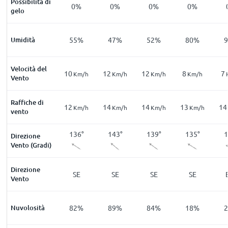
Possibilità di
%
0
%
0
%
0
%
0
%
0
%
gelo
8
%
Umidità
91
%
55
%
47
%
52
%
80
%
Velocità del
7
10
12
12
8
7
m/h
Km/h
Km/h
Km/h
Km/h
Km/h
Vento
Raffiche di
14
12
14
14
13
14
m/h
Km/h
Km/h
Km/h
Km/h
Km/h
vento
0
°
112
°
136
°
143
°
139
°
135
°
1
Direzione
Vento (Gradi)
Direzione
SE
ESE
SE
SE
SE
SE
Vento
7
%
Nuvolosità
28
%
82
%
89
%
84
%
18
%