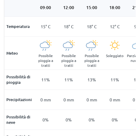
:00
06:00
09:00
12:00
15:00
18:00
2
°
C
Temperatura
7
°
C
15
°
C
18
°
C
18
°
C
12
°
C
Meteo
lmente
Parzialmente
Possibile
Possibile
Possibile
Soleggiato
Parz
loso
nuvoloso
pioggia a
pioggia a
pioggia a
nu
tratti
tratti
tratti
Possibilità di
6
%
16
%
11
%
11
%
13
%
11
%
pioggia
mm
Precipitazioni
0
mm
0
mm
0
mm
0
mm
0
mm
0
Possibilità di
%
0
%
0
%
0
%
0
%
0
%
neve