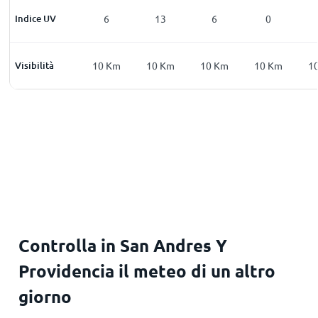
0
Indice UV
0
6
13
6
0
Km
Visibilità
10
Km
10
Km
10
Km
10
Km
10
Km
1
Controlla in San Andres Y
Providencia il meteo di un altro
giorno