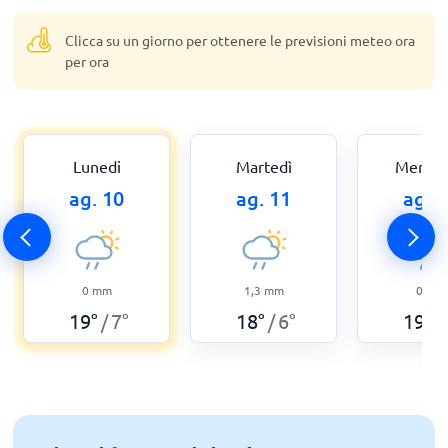
Clicca su un giorno per ottenere le previsioni meteo ora
per ora
Lunedi
Martedì
Mercol
ag. 10
ag. 11
ag. 
0
mm
1,3
mm
0
mm
19
°
7
°
18
°
6
°
19
°
/
/
/