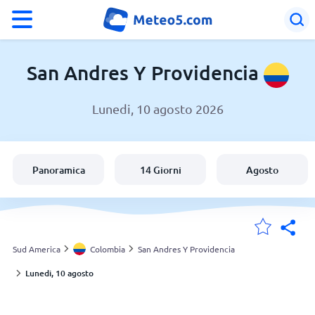
°F
°C
San Andres Y Providencia
Lunedi, 10 agosto 2026
Meteo in San Andres Y Providencia
Colombia
Panoramica
14 Giorni
Agosto
Italia
Svizzera
Sud America
Colombia
San Andres Y Providencia
Lunedi, 10 agosto
Le mie località