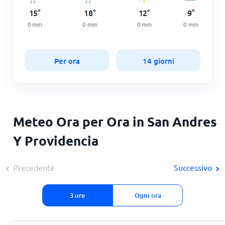
15
°
18
°
12
°
9
°
0
mm
0
mm
0
mm
0
mm
Per ora
14 giorni
Meteo Ora per Ora in San Andres
Y Providencia
Precedente
Successivo
3 ore
Ogni ora