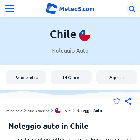
°F
°C
Chile
Noleggio Auto
Meteo in Chile
Chile
Panoramica
14 Giorni
Agosto
Italia
Svizzera
Noleggio Auto
Principale
Sud America
Chile
Noleggio auto in Chile
Le mie località
Trova le migliori offerte per noleggiare auto in