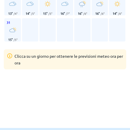
13
°
14
°
15
°
16
°
16
°
16
°
14
°
/
4
°
/
5
°
/
5
°
/
7
°
/
6
°
/
6
°
/
6
°
31
15
°
/
5
°
Clicca su un giorno per ottenere le previsioni meteo ora per
ora