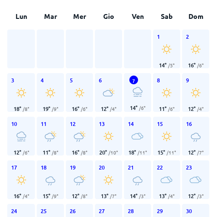
Lun
Mar
Mer
Gio
Ven
Sab
Dom
1
2
14
°
16
°
/
5
°
/
6
°
3
4
5
6
8
9
7
14
°
/
6
°
18
°
19
°
16
°
12
°
11
°
12
°
/
8
°
/
9
°
/
6
°
/
4
°
/
6
°
/
4
°
10
11
12
13
14
15
16
12
°
11
°
16
°
20
°
18
°
15
°
12
°
/
6
°
/
8
°
/
8
°
/
10
°
/
11
°
/
11
°
/
7
°
17
18
19
20
21
22
23
16
°
15
°
12
°
13
°
14
°
13
°
12
°
/
4
°
/
9
°
/
8
°
/
7
°
/
3
°
/
4
°
/
3
°
24
25
26
27
28
29
30