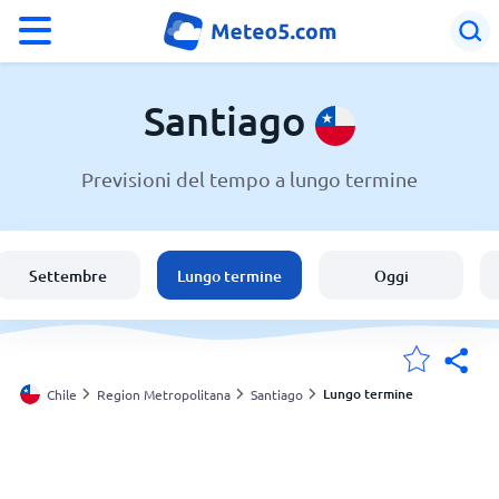
°F
°C
Santiago
Previsioni del tempo a lungo termine
Meteo a Santiago
Chile
Settembre
Lungo termine
Oggi
Italia
Svizzera
Lungo termine
Chile
Region Metropolitana
Santiago
Le mie località