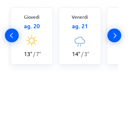
Giovedì
Venerdì
Sab
ag. 20
ag. 21
ag.
13
°
13
°
7
°
14
°
3
°
/
/