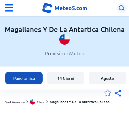
°F
°C
Magallanes Y De La Antartica Chilena
Meteo in Magallanes Y De La Antartica Chilena
Previsioni Meteo
Chile
Panoramica
14 Giorni
Agosto
Italia
Svizzera
Magallanes Y De La Antartica Chilena
Sud America
Chile
Le mie località