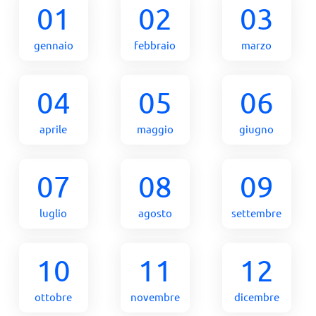
01
02
03
gennaio
febbraio
marzo
04
05
06
aprile
maggio
giugno
07
08
09
luglio
agosto
settembre
10
11
12
ottobre
novembre
dicembre