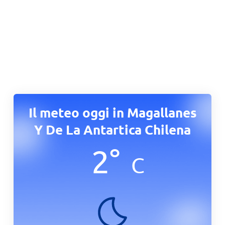
Il meteo oggi in Magallanes
Y De La Antartica Chilena
2
°
C