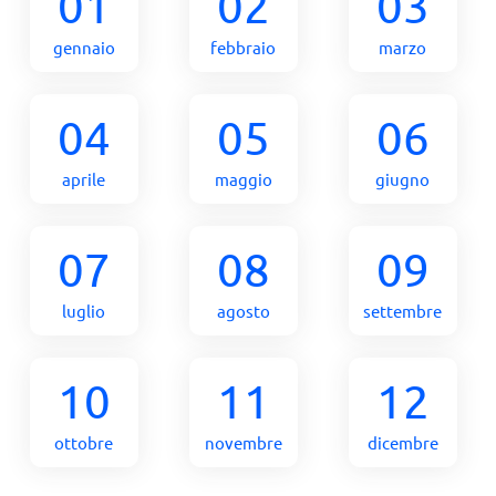
01
02
03
gennaio
febbraio
marzo
04
05
06
aprile
maggio
giugno
07
08
09
luglio
agosto
settembre
10
11
12
ottobre
novembre
dicembre