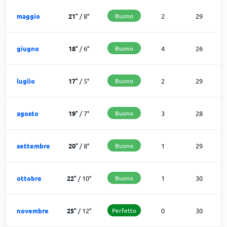
maggio
21
°
/
8
°
Buono
2
29
giugno
18
°
/
6
°
Buono
4
26
luglio
17
°
/
5
°
Buono
2
29
agosto
19
°
/
7
°
Buono
3
28
settembre
20
°
/
8
°
Buono
1
29
ottobre
22
°
/
10
°
Buono
1
30
novembre
25
°
/
12
°
Perfetto
0
30