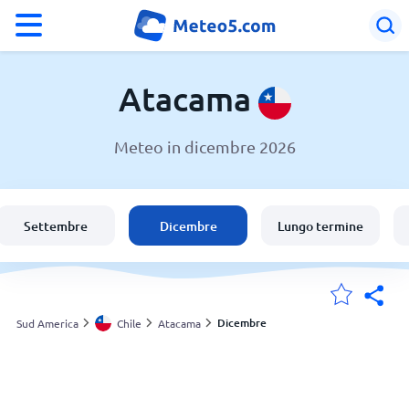
°F
°C
Atacama
Meteo in dicembre 2026
Meteo in Atacama
Chile
Settembre
Dicembre
Lungo termine
Italia
Svizzera
Dicembre
Sud America
Chile
Atacama
Le mie località