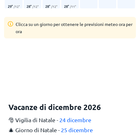
29
°
28
°
28
°
28
°
/
12
°
/
12
°
/
12
°
/
11
°
Clicca su un giorno per ottenere le previsioni meteo ora per
ora
Vacanze di dicembre 2026
🎅 Vigilia di Natale -
24 dicembre
🎄 Giorno di Natale -
25 dicembre