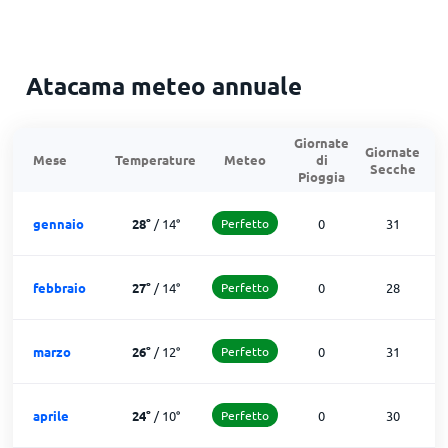
Atacama meteo annuale
Giornate
Giornate
G
Mese
Temperature
Meteo
di
Secche
d
Pioggia
gennaio
28
°
/
14
°
Perfetto
0
31
febbraio
27
°
/
14
°
Perfetto
0
28
marzo
26
°
/
12
°
Perfetto
0
31
aprile
24
°
/
10
°
Perfetto
0
30