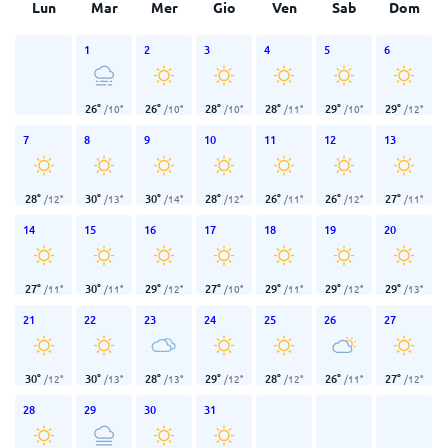
Lun
Mar
Mer
Gio
Ven
Sab
Dom
1
2
3
4
5
6
26
°
26
°
28
°
28
°
29
°
29
°
/
10
°
/
10
°
/
10
°
/
11
°
/
10
°
/
12
°
7
8
9
10
11
12
13
28
°
30
°
30
°
28
°
26
°
26
°
27
°
/
12
°
/
13
°
/
14
°
/
12
°
/
11
°
/
12
°
/
11
°
14
15
16
17
18
19
20
27
°
30
°
29
°
27
°
29
°
29
°
29
°
/
11
°
/
11
°
/
12
°
/
10
°
/
11
°
/
12
°
/
13
°
21
22
23
24
25
26
27
30
°
30
°
28
°
29
°
28
°
26
°
27
°
/
12
°
/
13
°
/
13
°
/
12
°
/
12
°
/
11
°
/
12
°
28
29
30
31