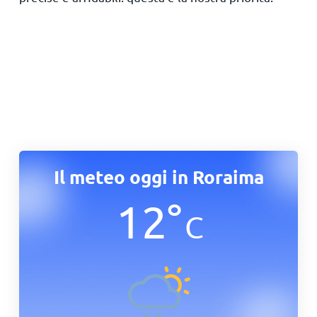
Il meteo oggi in Roraima
12
°
C