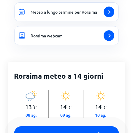
Meteo a lungo termine per Roraima
Roraima webcam
Roraima meteo a 14 giorni
13
°
14
°
14
°
C
C
C
08 ag.
09 ag.
10 ag.