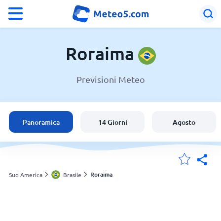
°F
°C
Roraima
Previsioni Meteo
Meteo in Roraima
Brasile
Panoramica
14 Giorni
Agosto
Italia
Svizzera
Roraima
Sud America
Brasile
Le mie località