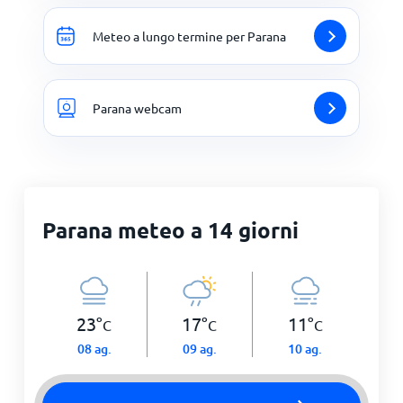
Meteo a lungo termine per Parana
Parana webcam
Parana meteo a 14 giorni
23
°
17
°
11
°
C
C
C
08 ag.
09 ag.
10 ag.