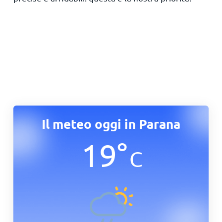
Il meteo oggi in Parana
19
°
C