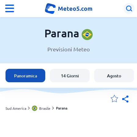
°F
°C
Parana
Previsioni Meteo
Meteo in Parana
Brasile
Panoramica
14 Giorni
Agosto
Italia
Svizzera
Parana
Sud America
Brasile
Le mie località