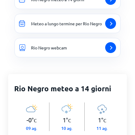
Meteo a lungo termine per Rio Negro
Rio Negro webcam
Rio Negro meteo a 14 giorni
-0
°
1
°
1
°
C
C
C
09 ag.
10 ag.
11 ag.