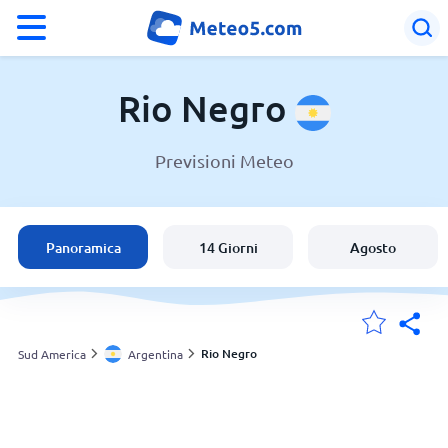
°F
°C
Rio Negro
Previsioni Meteo
Meteo in Rio Negro
Argentina
Panoramica
14 Giorni
Agosto
Italia
Svizzera
Rio Negro
Sud America
Argentina
Le mie località