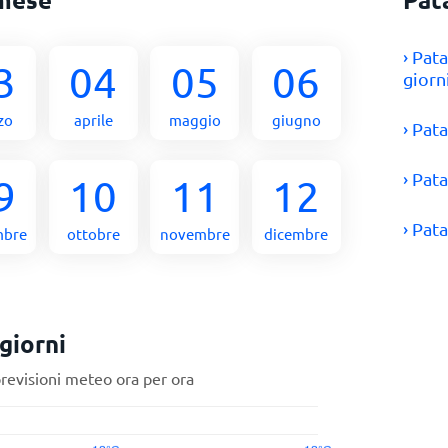
› Pat
3
04
05
06
giorn
zo
aprile
maggio
giugno
› Pat
› Pat
9
10
11
12
› Pat
mbre
ottobre
novembre
dicembre
giorni
previsioni meteo ora per ora