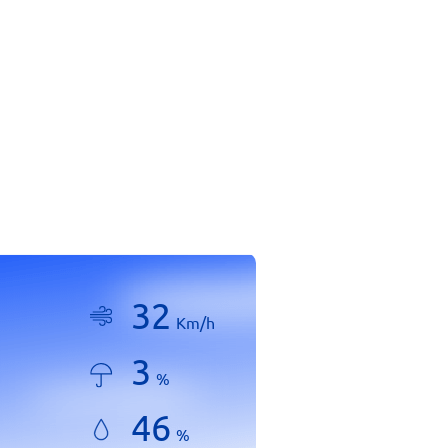
32
Km/h
3
%
46
%