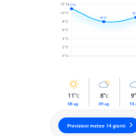
11
°
8
°
9
C
C
08 ag.
09 ag.
10 
Previsioni meteo 14 giorni