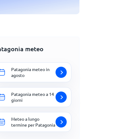
atagonia meteo
Patagonia meteo in
agosto
Patagonia meteo a 14
giorni
Meteo a lungo
termine per Patagonia