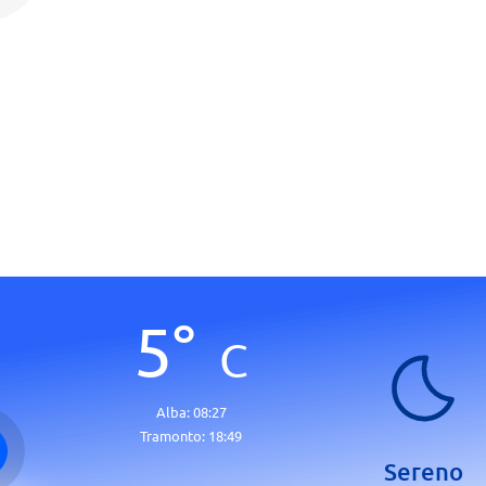
5
°
C
Alba:
08:27
Tramonto:
18:49
Sereno