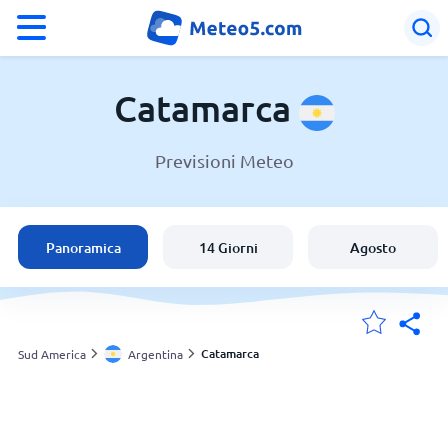
°F
°C
Catamarca
Previsioni Meteo
Meteo in Catamarca
Argentina
Panoramica
14 Giorni
Agosto
Italia
Svizzera
Catamarca
Sud America
Argentina
Le mie località