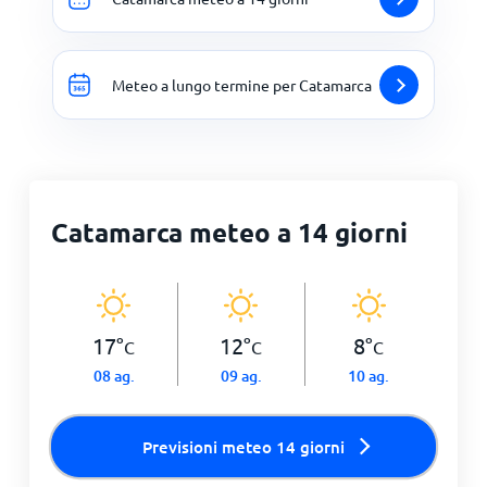
Meteo a lungo termine per Catamarca
Catamarca meteo a 14 giorni
17
°
12
°
8
°
C
C
C
08 ag.
09 ag.
10 ag.
Previsioni meteo 14 giorni