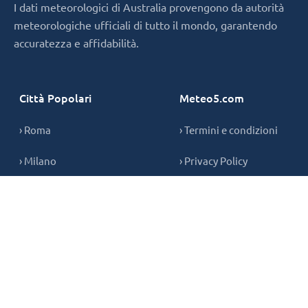
I dati meteorologici di Australia provengono da autorità
meteorologiche ufficiali di tutto il mondo, garantendo
accuratezza e affidabilità.
Città Popolari
Meteo5.com
› Roma
› Termini e condizioni
› Milano
› Privacy Policy
› Napoli
› Informativa sui cookie
› Contatti
Copyright © 2026,
meteo5.com