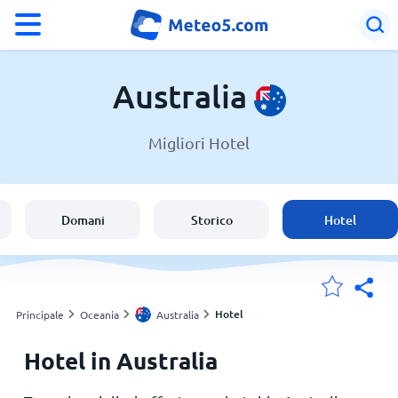
°F
°C
Australia
Migliori Hotel
Meteo in Australia
Australia
Domani
Storico
Hotel
Italia
Svizzera
Hotel
Principale
Oceania
Australia
Hotel in Australia
Le mie località