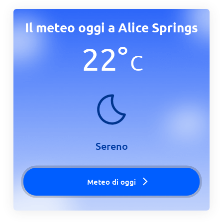
Il meteo oggi a Alice Springs
22
°
C
Sereno
Meteo di oggi