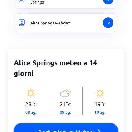
Springs
Alice Springs webcam
Alice Springs meteo a 14
giorni
28
°
21
°
19
°
C
C
C
08 ag.
09 ag.
10 ag.
Previsioni meteo 14 giorni