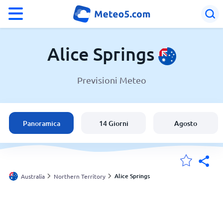
°F
°C
Alice Springs
Previsioni Meteo
Meteo a Alice Springs
Australia
Panoramica
14 Giorni
Agosto
Italia
Svizzera
Alice Springs
Australia
Northern Territory
Le mie località