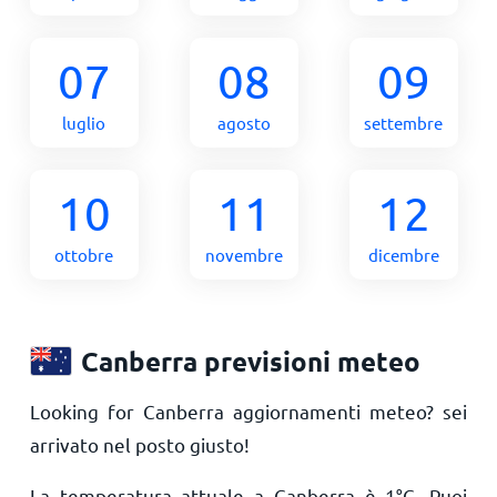
07
08
09
luglio
agosto
settembre
10
11
12
ottobre
novembre
dicembre
Canberra previsioni meteo
Looking for Canberra aggiornamenti meteo? sei
arrivato nel posto giusto!
La temperatura attuale a Canberra è
1
°
C
. Puoi