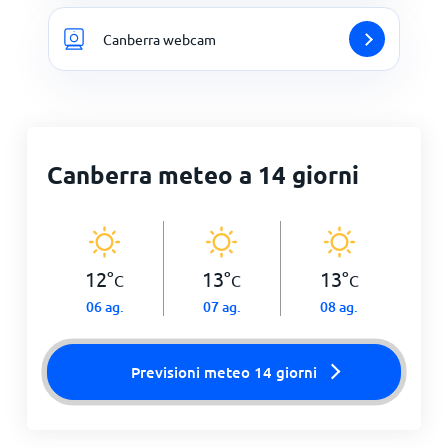
Canberra webcam
Canberra meteo a 14 giorni
12
°
13
°
13
°
C
C
C
06 ag.
07 ag.
08 ag.
Previsioni meteo 14 giorni