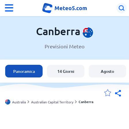
°F
°C
Canberra
Previsioni Meteo
Meteo a Canberra
Australia
Panoramica
14 Giorni
Agosto
Italia
Svizzera
Canberra
Australia
Australian Capital Territory
Le mie località