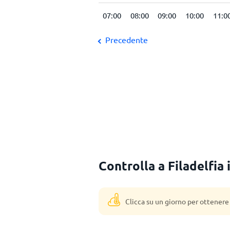
:00
04:00
05:00
06:00
07:00
08:00
09:00
10:00
11:0
Precedente
Controlla a Filadelfia 
Clicca su un giorno per ottenere