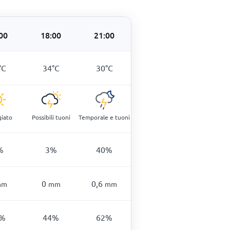
00
18:00
21:00
°
C
34
°
C
30
°
C
giato
Possibili tuoni
Temporale e tuoni
%
3
%
40
%
0
0,6
mm
mm
mm
%
44
%
62
%