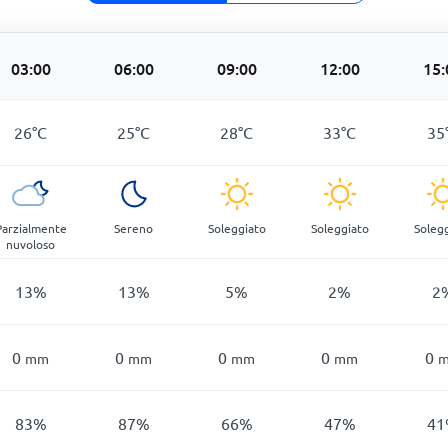
03:00
06:00
09:00
12:00
15:
26
°
C
25
°
C
28
°
C
33
°
C
35
Parzialmente
Sereno
Soleggiato
Soleggiato
Soleg
nuvoloso
13
%
13
%
5
%
2
%
2
0
0
0
0
0
mm
mm
mm
mm
83
%
87
%
66
%
47
%
41