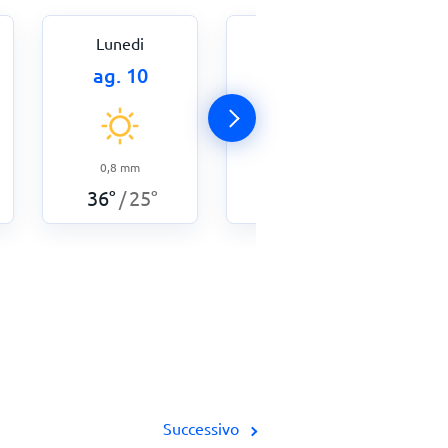
Lunedi
Martedì
ag. 10
ag. 11
0,8
mm
2,8
mm
36
°
25
°
33
°
23
°
/
/
Successivo