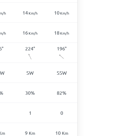
14
10
m/h
Km/h
Km/h
16
18
m/h
Km/h
Km/h
6
°
224
°
196
°
SW
SW
SSW
%
30
%
82
%
1
0
9
10
Km
Km
Km