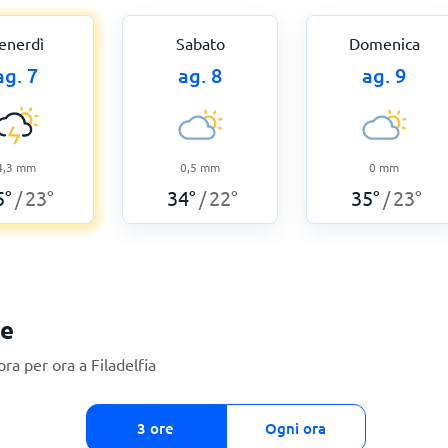
enerdì
Sabato
Domenica
ag. 7
ag. 8
ag. 9
4,3
mm
0,5
mm
0
mm
5
°
23
°
34
°
22
°
35
°
23
°
/
/
/
ie
a per ora a Filadelfia
3 ore
Ogni ora