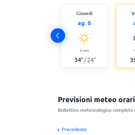
Giovedì
V
ag. 6
0
mm
34
°
24
°
3
/
Previsioni meteo orar
Bollettino meteorologico completo or
Precedente