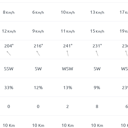
8
6
10
13
17
Km/h
Km/h
Km/h
Km/h
K
12
9
11
15
19
Km/h
Km/h
Km/h
Km/h
K
204
°
216
°
241
°
231
°
23
SSW
SW
WSW
SW
W
33
%
12
%
13
%
9
%
23
0
0
2
8
6
10
10
10
10
10
Km
Km
Km
Km