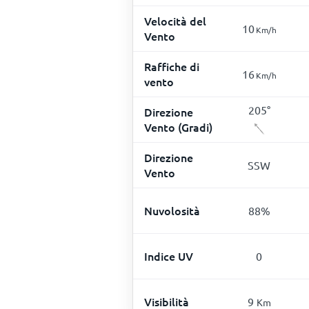
Velocità del
10
Km/h
Vento
Raffiche di
16
Km/h
vento
205
°
Direzione
Vento (Gradi)
Direzione
SSW
Vento
Nuvolosità
88
%
Indice UV
0
Visibilità
9
Km