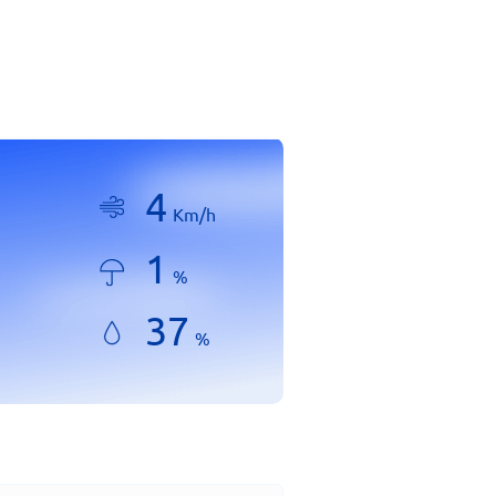
4
Km/h
1
%
37
%