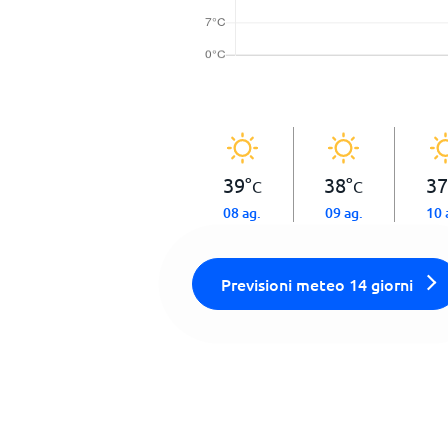
39
°
38
°
37
C
C
08 ag.
09 ag.
10 
Previsioni meteo 14 giorni