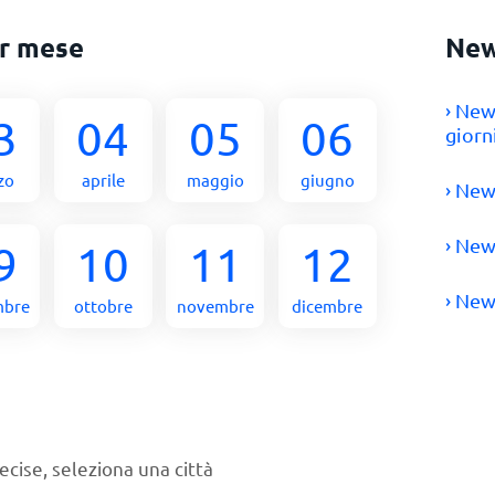
r mese
New
› New
3
04
05
06
giorn
zo
aprile
maggio
giugno
› New
› New
9
10
11
12
› New
mbre
ottobre
novembre
dicembre
ecise, seleziona una città