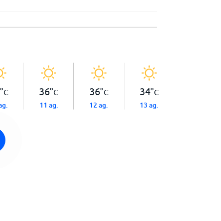
°
36
°
36
°
34
°
C
C
C
C
ag.
11 ag.
12 ag.
13 ag.