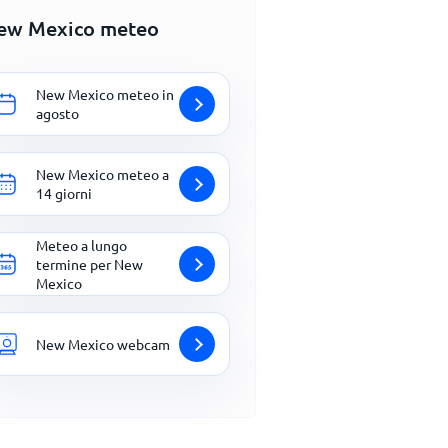
ew Mexico meteo
New Mexico meteo in
agosto
New Mexico meteo a
14 giorni
Meteo a lungo
termine per New
Mexico
New Mexico webcam