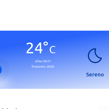
24
°
C
Alba:
06:21
Tramonto:
20:03
Sereno