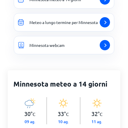
Meteo a lungo termine per Minnesota
Minnesota webcam
Minnesota meteo a 14 giorni
30
°
33
°
32
°
C
C
C
09 ag.
10 ag.
11 ag.