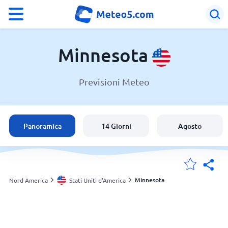
°F
°C
Minnesota
Previsioni Meteo
Meteo in Minnesota
Stati Uniti d'America
Panoramica
14 Giorni
Agosto
Italia
Svizzera
Minnesota
Nord America
Stati Uniti d'America
Le mie località