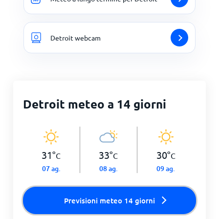
Detroit webcam
Detroit meteo a 14 giorni
31
°
33
°
30
°
C
C
C
07 ag.
08 ag.
09 ag.
Previsioni meteo 14 giorni