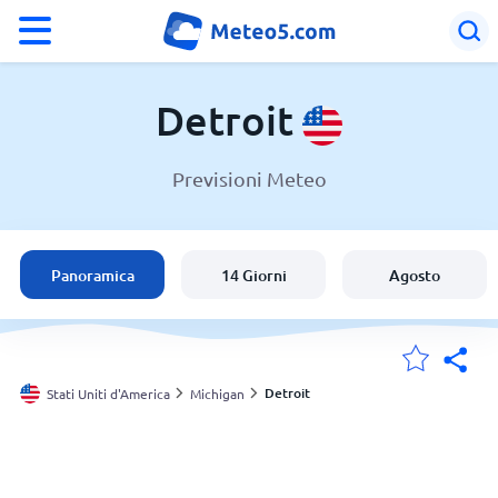
°F
°C
Detroit
Previsioni Meteo
Meteo a Detroit
Stati Uniti d'America
Panoramica
14 Giorni
Agosto
Italia
Svizzera
Detroit
Stati Uniti d'America
Michigan
Le mie località