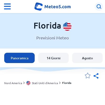
°F
°C
Florida
Previsioni Meteo
Meteo in Florida
Stati Uniti d'America
Panoramica
14 Giorni
Agosto
Italia
Svizzera
Florida
Nord America
Stati Uniti d'America
Le mie località