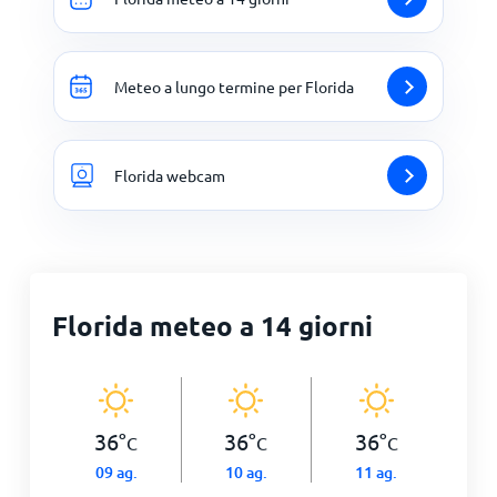
Meteo a lungo termine per Florida
Florida webcam
Florida meteo a 14 giorni
36
°
36
°
36
°
C
C
C
09 ag.
10 ag.
11 ag.