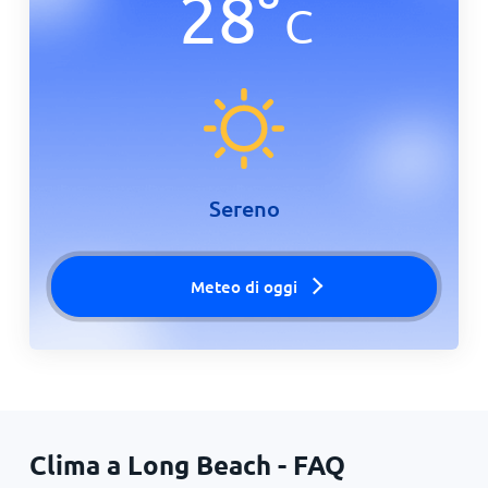
28
°
C
Sereno
Meteo di oggi
Clima a Long Beach - FAQ