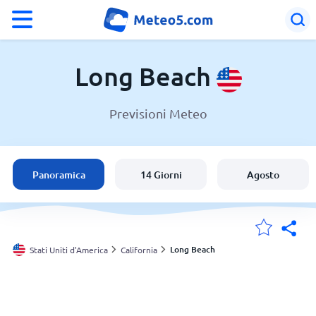
°F
°C
Long Beach
Previsioni Meteo
Meteo a Long Beach
Stati Uniti d'America
Panoramica
14 Giorni
Agosto
Italia
Svizzera
Long Beach
Stati Uniti d'America
California
Le mie località