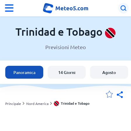
°F
°C
Trinidad e Tobago
Previsioni Meteo
Meteo in Trinidad e Tobago
Trinidad e Tobago
Panoramica
14 Giorni
Agosto
Italia
Svizzera
Trinidad e Tobago
Principale
Nord America
Le mie località