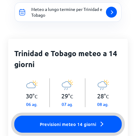
Meteo a lungo termine per Trinidad e
Tobago
Trinidad e Tobago meteo a 14
giorni
30
°
29
°
28
°
C
C
C
06 ag.
07 ag.
08 ag.
Previsioni meteo 14 giorni