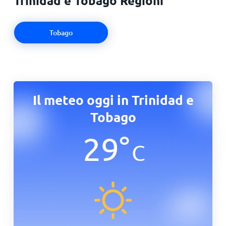
Trinidad e Tobago Regioni
Tobago
Il meteo oggi in Trinidad e
Tobago
29
°
C