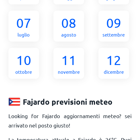
07
08
09
luglio
agosto
settembre
10
11
12
ottobre
novembre
dicembre
Fajardo previsioni meteo
Looking for Fajardo aggiornamenti meteo? sei
arrivato nel posto giusto!
La temperatura attuale a Fajardo è
26
°
C
. Puoi