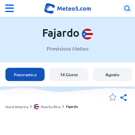
°F
°C
Fajardo
Previsioni Meteo
Meteo a Fajardo
Puerto Rico
Panoramica
14 Giorni
Agosto
Italia
Svizzera
Fajardo
Nord America
Puerto Rico
Le mie località