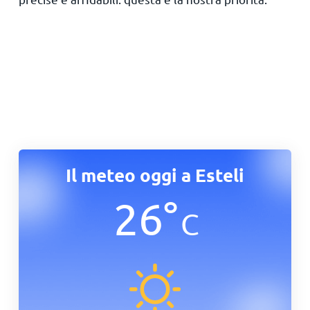
Il meteo oggi a Esteli
26
°
C