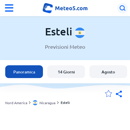
°F
°C
Esteli
Previsioni Meteo
Meteo a Esteli
Nicaragua
Panoramica
14 Giorni
Agosto
Italia
Svizzera
Esteli
Nord America
Nicaragua
Le mie località