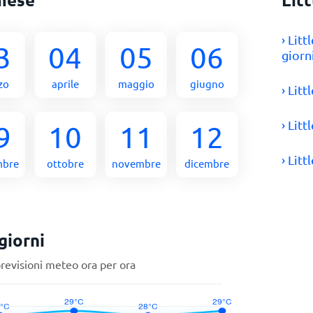
› Lit
3
04
05
06
giorn
zo
aprile
maggio
giugno
› Lit
› Lit
9
10
11
12
› Lit
mbre
ottobre
novembre
dicembre
giorni
previsioni meteo ora per ora