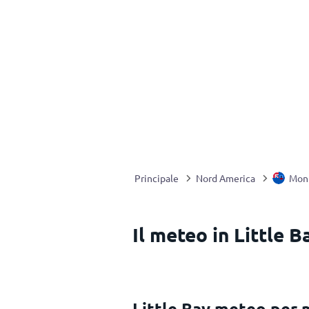
Principale
Nord America
Mont
Il meteo in Little 
Little Bay meteo per