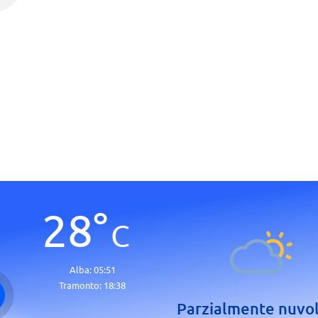
28
°
C
Alba:
05:51
Tramonto:
18:38
Parzialmente nuvo