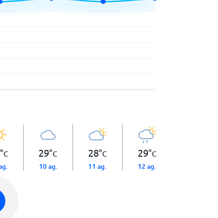
°
29
°
28
°
29
°
C
C
C
C
ag.
10 ag.
11 ag.
12 ag.