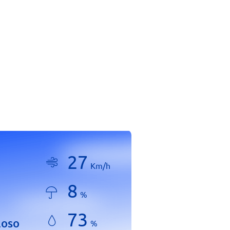
27
Km/h
8
%
73
loso
%