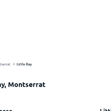
Little Bay
serrat
Bay, Montserrat
 mese
Lit