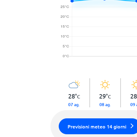
28
°
29
°
28
C
C
07 ag.
08 ag.
09 
Previsioni meteo 14 giorni