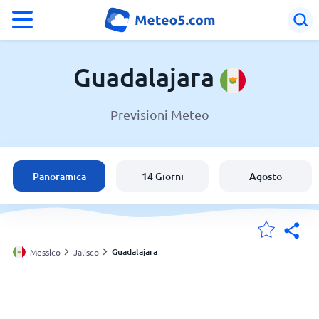
°F
°C
Guadalajara
Previsioni Meteo
Meteo a Guadalajara
Messico
Panoramica
14 Giorni
Agosto
Italia
Svizzera
Guadalajara
Messico
Jalisco
Le mie località