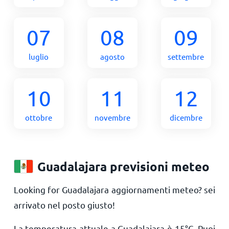
07
08
09
luglio
agosto
settembre
10
11
12
ottobre
novembre
dicembre
Guadalajara previsioni meteo
Looking for Guadalajara aggiornamenti meteo? sei
arrivato nel posto giusto!
La temperatura attuale a Guadalajara è
15
°
C
. Puoi