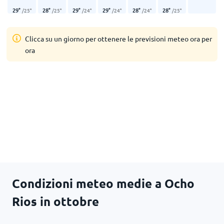
29
°
28
°
29
°
29
°
28
°
28
°
/
25
°
/
25
°
/
24
°
/
24
°
/
24
°
/
25
°
Clicca su un giorno per ottenere le previsioni meteo ora per
ora
Condizioni meteo medie a Ocho
Rios in ottobre