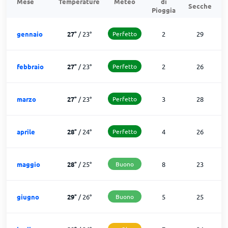
Mese
Temperature
Meteo
di
Secche
d
Pioggia
gennaio
27
°
/
23
°
Perfetto
2
29
febbraio
27
°
/
23
°
Perfetto
2
26
marzo
27
°
/
23
°
Perfetto
3
28
aprile
28
°
/
24
°
Perfetto
4
26
maggio
28
°
/
25
°
Buono
8
23
giugno
29
°
/
26
°
Buono
5
25