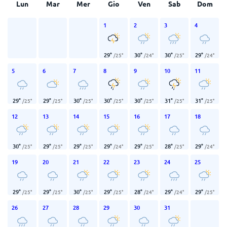
Lun
Mar
Mer
Gio
Ven
Sab
Dom
1
2
3
4
29
°
30
°
30
°
29
°
/
25
°
/
24
°
/
25
°
/
24
°
5
6
7
8
9
10
11
29
°
29
°
30
°
30
°
30
°
31
°
31
°
/
25
°
/
25
°
/
25
°
/
25
°
/
25
°
/
25
°
/
25
°
12
13
14
15
16
17
18
30
°
29
°
29
°
29
°
29
°
28
°
29
°
/
25
°
/
25
°
/
25
°
/
24
°
/
25
°
/
25
°
/
24
°
19
20
21
22
23
24
25
29
°
29
°
30
°
29
°
28
°
29
°
29
°
/
25
°
/
25
°
/
25
°
/
25
°
/
24
°
/
24
°
/
25
°
26
27
28
29
30
31