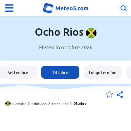
°F
°C
Ocho Rios
Meteo in ottobre 2026
Meteo a Ocho Rios
Giamaica
Settembre
Ottobre
Lungo termine
Italia
Svizzera
Ottobre
Giamaica
Saint Ann
Ocho Rios
Le mie località