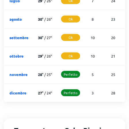
luglio
29
°
/
26
°
Ok
7
24
agosto
30
°
/
26
°
Ok
8
23
settembre
30
°
/
27
°
Ok
10
20
ottobre
29
°
/
26
°
Ok
10
21
novembre
28
°
/
25
°
Perfetto
5
25
dicembre
27
°
/
24
°
Perfetto
3
28