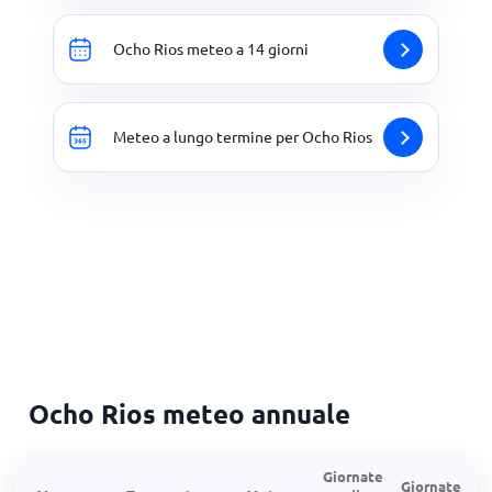
Ocho Rios meteo a 14 giorni
Meteo a lungo termine per Ocho Rios
Ocho Rios meteo annuale
Giornate
Giornate
G