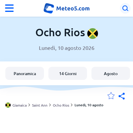
°F
°C
Ocho Rios
Lunedi, 10 agosto 2026
Meteo a Ocho Rios
Giamaica
Panoramica
14 Giorni
Agosto
Italia
Svizzera
Lunedi, 10 agosto
Giamaica
Saint Ann
Ocho Rios
Le mie località