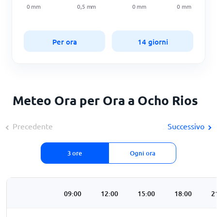
0
mm
0,5
mm
0
mm
0
mm
Per ora
14 giorni
Meteo Ora per Ora a Ocho Rios
Precedente
Successivo
3 ore
Ogni ora
:00
06:00
09:00
12:00
15:00
18:00
2