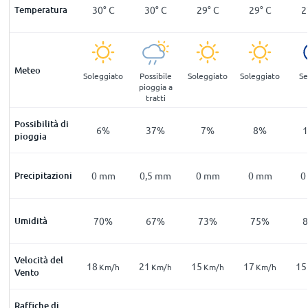
°
C
Temperatura
27
°
C
30
°
C
30
°
C
29
°
C
29
°
C
2
Meteo
ibile
Possibile
Soleggiato
Possibile
Soleggiato
Soleggiato
Se
gia a
pioggia a
pioggia a
tti
tratti
tratti
Possibilità di
7
%
21
%
6
%
37
%
7
%
8
%
pioggia
mm
Precipitazioni
0
mm
0
mm
0,5
mm
0
mm
0
mm
0
4
%
Umidità
84
%
70
%
67
%
73
%
75
%
Velocità del
20
18
21
15
17
15
m/h
Km/h
Km/h
Km/h
Km/h
Km/h
Vento
Raffiche di