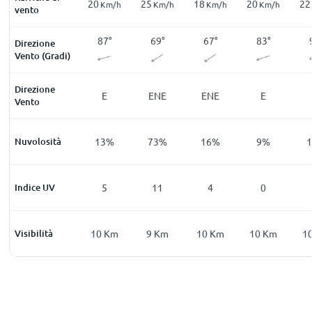
26
20
25
18
20
22
m/h
Km/h
Km/h
Km/h
Km/h
Km/h
vento
0
°
76
°
87
°
69
°
67
°
83
°
Direzione
Vento (Gradi)
Direzione
E
ENE
E
ENE
ENE
E
Vento
7
%
Nuvolosità
73
%
13
%
73
%
16
%
9
%
0
Indice UV
0
5
11
4
0
Km
Visibilità
10
Km
10
Km
9
Km
10
Km
10
Km
1