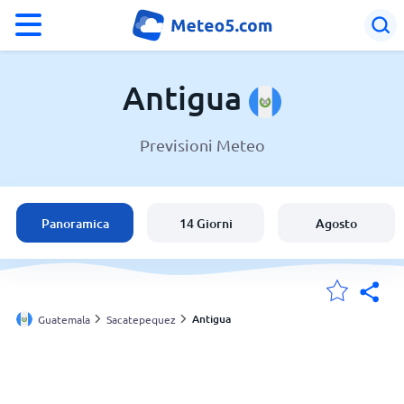
°F
°C
Antigua
Previsioni Meteo
Meteo a Antigua
Guatemala
Panoramica
14 Giorni
Agosto
Italia
Svizzera
Antigua
Guatemala
Sacatepequez
Le mie località