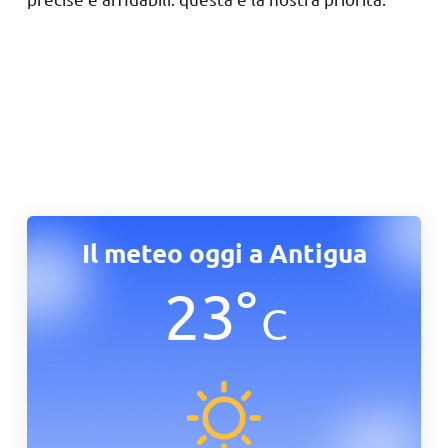
Il meteo oggi a Antigua
23
°
C