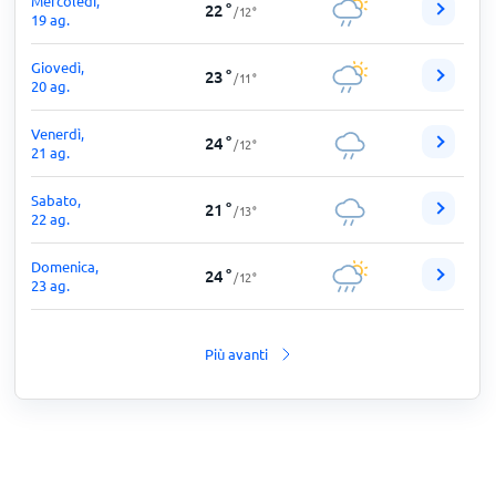
Mercoledì,
22
°
/
12
°
19 ag.
Giovedì,
23
°
/
11
°
20 ag.
Venerdì,
24
°
/
12
°
21 ag.
Sabato,
21
°
/
13
°
22 ag.
Domenica,
24
°
/
12
°
23 ag.
Più avanti