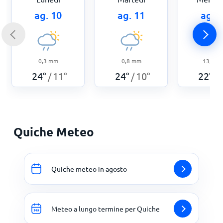
ag. 10
ag. 11
ag. 
0,3
mm
0,8
mm
13,3
m
24
°
11
°
24
°
10
°
22
°
/
/
/
Quiche Meteo
Quiche meteo in agosto
Meteo a lungo termine per Quiche