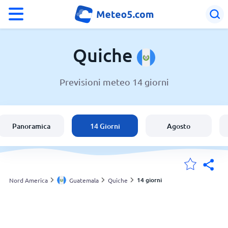
°F
°C
Quiche
Previsioni meteo 14 giorni
Meteo in Quiche
Guatemala
Panoramica
14 Giorni
Agosto
Italia
Svizzera
14 giorni
Nord America
Guatemala
Quiche
Le mie località