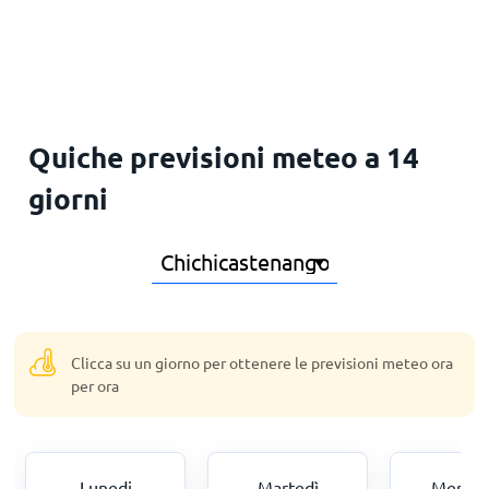
Principale
Quiche previsioni meteo a 14
giorni
Clicca su un giorno per ottenere le previsioni meteo ora
per ora
Lunedi
Martedì
Mercol