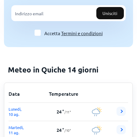
Unisciti
Accetta
Termini e condizioni
Meteo in Quiche 14 giorni
Data
Temperature
Lunedi,
24
°
/
11
°
10 ag.
Martedì,
24
°
/
10
°
11 ag.