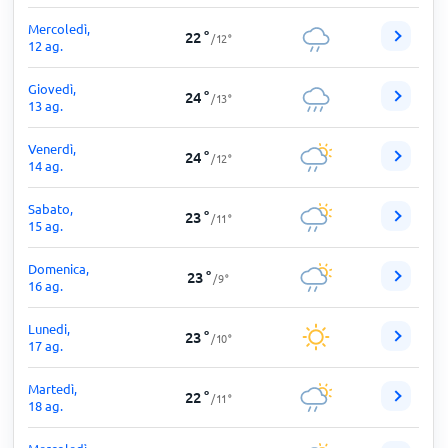
Mercoledì,
22
°
/
12
°
12 ag.
Giovedì,
24
°
/
13
°
13 ag.
Venerdì,
24
°
/
12
°
14 ag.
Sabato,
23
°
/
11
°
15 ag.
Domenica,
23
°
/
9
°
16 ag.
Lunedi,
23
°
/
10
°
17 ag.
Martedì,
22
°
/
11
°
18 ag.