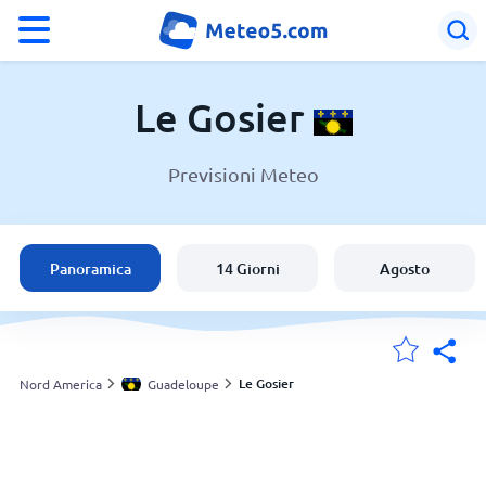
°F
°C
Le Gosier
Previsioni Meteo
Meteo a Le Gosier
Guadeloupe
Panoramica
14 Giorni
Agosto
Italia
Svizzera
Le Gosier
Nord America
Guadeloupe
Le mie località