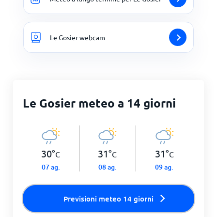
Le Gosier webcam
Le Gosier meteo a 14 giorni
30
°
31
°
31
°
C
C
C
07 ag.
08 ag.
09 ag.
Previsioni meteo 14 giorni