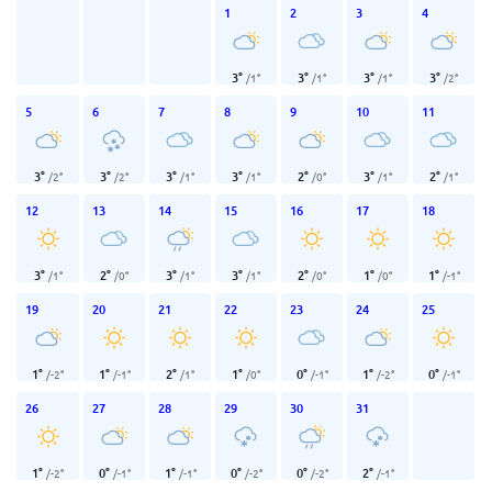
1
2
3
4
3
°
3
°
3
°
3
°
/
1
°
/
1
°
/
1
°
/
2
°
5
6
7
8
9
10
11
3
°
3
°
3
°
3
°
2
°
3
°
2
°
/
2
°
/
2
°
/
1
°
/
1
°
/
0
°
/
1
°
/
1
°
12
13
14
15
16
17
18
3
°
2
°
3
°
3
°
2
°
1
°
1
°
/
1
°
/
0
°
/
1
°
/
1
°
/
0
°
/
0
°
/
-1
°
19
20
21
22
23
24
25
1
°
1
°
2
°
1
°
0
°
1
°
0
°
/
-2
°
/
-1
°
/
1
°
/
0
°
/
-1
°
/
-2
°
/
-1
°
26
27
28
29
30
31
1
°
0
°
1
°
0
°
0
°
2
°
/
-2
°
/
-1
°
/
-1
°
/
-2
°
/
-2
°
/
-1
°