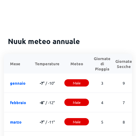
Nuuk meteo annuale
Giornate
Giornate
Mese
Temperature
Meteo
di
Secche
Pioggia
gennaio
-7
°
/
-10
°
Male
3
9
febbraio
-8
°
/
-12
°
Male
4
7
marzo
-7
°
/
-11
°
Male
5
8