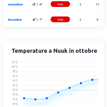
novembre
-3
°
/
-6
°
Male
5
11
dicembre
-5
°
/
-7
°
Male
5
9
Temperature a Nuuk in ottobre