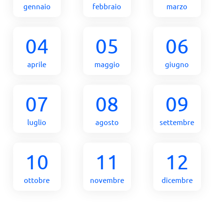
gennaio
febbraio
marzo
04
05
06
aprile
maggio
giugno
07
08
09
luglio
agosto
settembre
10
11
12
ottobre
novembre
dicembre