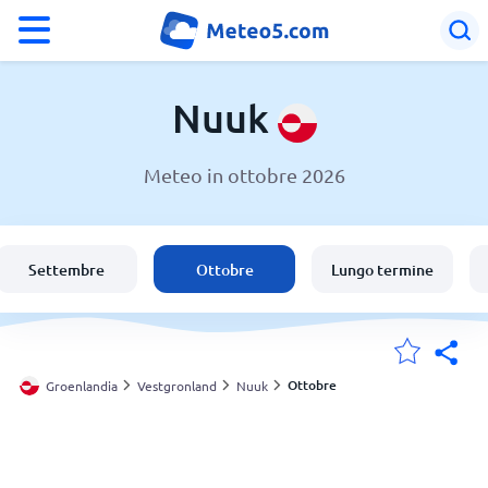
°F
°C
Nuuk
Meteo in ottobre 2026
Meteo a Nuuk
Groenlandia
Settembre
Ottobre
Lungo termine
Italia
Svizzera
Ottobre
Groenlandia
Vestgronland
Nuuk
Le mie località