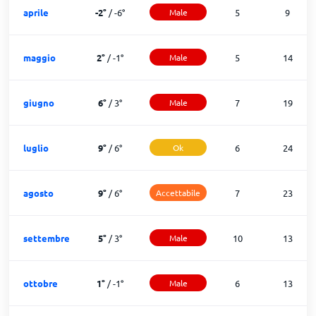
aprile
-2
°
/
-6
°
Male
5
9
maggio
2
°
/
-1
°
Male
5
14
giugno
6
°
/
3
°
Male
7
19
luglio
9
°
/
6
°
Ok
6
24
agosto
9
°
/
6
°
Accettabile
7
23
settembre
5
°
/
3
°
Male
10
13
ottobre
1
°
/
-1
°
Male
6
13