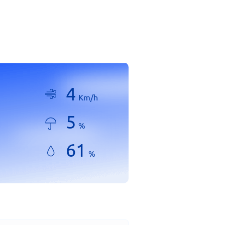
4
Km/h
5
%
61
%