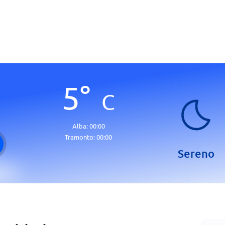
5
°
C
Alba:
00:00
Tramonto:
00:00
Sereno