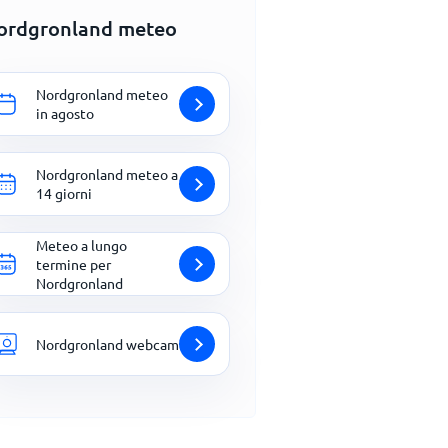
ordgronland meteo
Nordgronland meteo
in agosto
Nordgronland meteo a
14 giorni
Meteo a lungo
termine per
Nordgronland
Nordgronland webcam