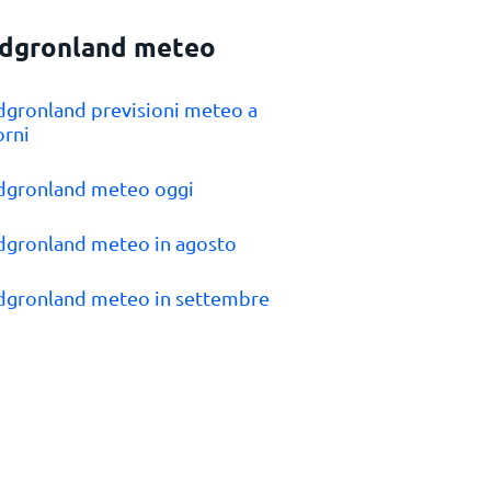
dgronland meteo
dgronland previsioni meteo a
orni
dgronland meteo oggi
dgronland meteo in agosto
dgronland meteo in settembre