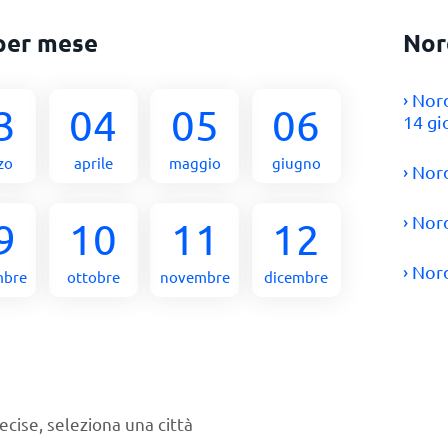
per mese
Nor
› Nor
3
04
05
06
14 gi
zo
aprile
maggio
giugno
› Nor
› Nor
9
10
11
12
› Nor
mbre
ottobre
novembre
dicembre
ecise, seleziona una città