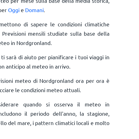
eteo per mese sulla base della media storica,
 per
Oggi
e
Domani
.
rmettono di sapere le condizioni climatiche
 Previsioni mensili studiate sulla base della
eteo in Nordgronland.
ti sarà di aiuto per pianificare i tuoi viaggi in
n anticipo al meteo in arrivo.
visioni meteo di Nordgronland ora per ora è
ciare le condizioni meteo attuali.
nsiderare quando si osserva il meteo in
ncludono il periodo dell'anno, la stagione,
llo del mare, i pattern climatici locali e molto