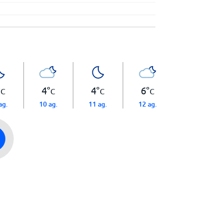
°
4
°
4
°
6
°
C
C
C
C
ag.
10 ag.
11 ag.
12 ag.