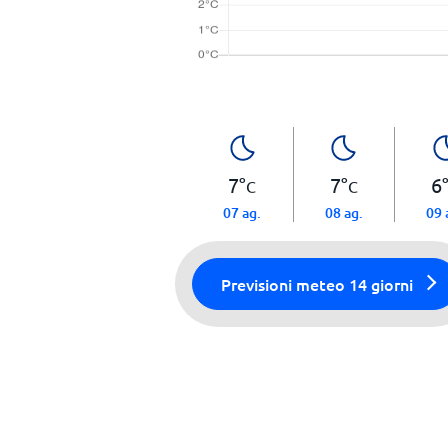
7
°
7
°
6
C
C
07 ag.
08 ag.
09 
Previsioni meteo 14 giorni