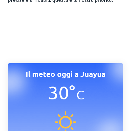
Il meteo oggi a Juayua
30
°
C