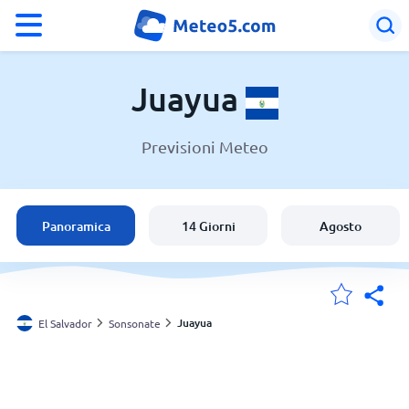
°F
°C
Juayua
Previsioni Meteo
Meteo a Juayua
El Salvador
Panoramica
14 Giorni
Agosto
Italia
Svizzera
Juayua
El Salvador
Sonsonate
Le mie località