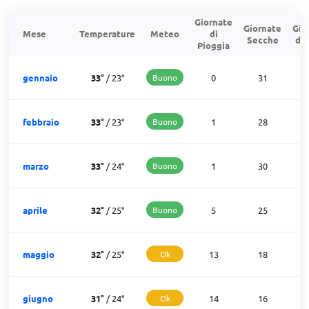
Giornate
Giornate
Gio
Mese
Temperature
Meteo
di
Secche
di
Pioggia
gennaio
33
°
/
23
°
Buono
0
31
febbraio
33
°
/
23
°
Buono
1
28
marzo
33
°
/
24
°
Buono
1
30
aprile
32
°
/
25
°
Buono
5
25
maggio
32
°
/
25
°
Ok
13
18
giugno
31
°
/
24
°
Ok
14
16