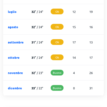
luglio
32
°
/
24
°
Ok
12
19
agosto
32
°
/
24
°
Ok
15
16
settembre
31
°
/
24
°
Ok
17
13
ottobre
31
°
/
24
°
Ok
14
17
novembre
32
°
/
23
°
Buono
4
26
dicembre
33
°
/
22
°
Buono
0
31