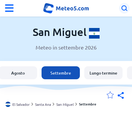
°F
°C
San Miguel
Meteo in settembre 2026
Meteo a San Miguel
El Salvador
Agosto
Settembre
Lungo termine
Italia
Svizzera
Settembre
El Salvador
Santa Ana
San Miguel
Le mie località