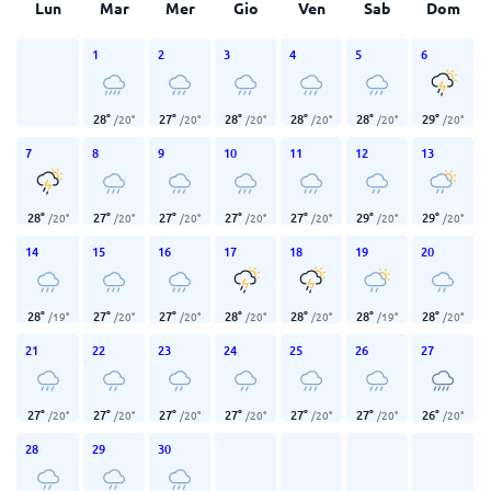
Lun
Mar
Mer
Gio
Ven
Sab
Dom
1
2
3
4
5
6
28
°
27
°
28
°
28
°
28
°
29
°
/
20
°
/
20
°
/
20
°
/
20
°
/
20
°
/
20
°
7
8
9
10
11
12
13
28
°
27
°
27
°
27
°
27
°
29
°
29
°
/
20
°
/
20
°
/
20
°
/
20
°
/
20
°
/
20
°
/
20
°
14
15
16
17
18
19
20
28
°
27
°
27
°
28
°
28
°
28
°
28
°
/
19
°
/
20
°
/
20
°
/
20
°
/
20
°
/
19
°
/
20
°
21
22
23
24
25
26
27
27
°
27
°
27
°
27
°
27
°
27
°
26
°
/
20
°
/
20
°
/
20
°
/
20
°
/
20
°
/
20
°
/
20
°
28
29
30